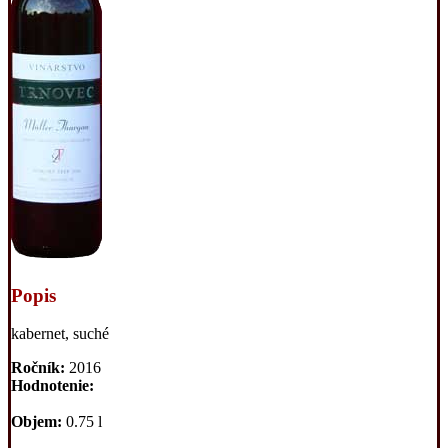
Popis
kabernet, suché
Ročník:
2016
Hodnotenie:
Objem:
0.75 l