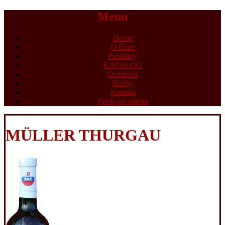
Menu
Home
O firme
Produkty
KATALÓG
Ocenenia
Služby
Kontakt
Predajné miesta
MÜLLER THURGAU