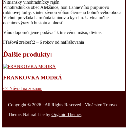
Nitriansky vinohradnícky rajón
Vinohradnícka obec Alekšince, hon Lahne
Víno purpurovo-
rubínovej farby, s intenzívnou vôňou čierneho bobuľového oboca.
V chuti prevláda harmónia tanínov a kyselín. U vína určite
ocenímevýraznú hustotu a plnosť.
Víno doporučujeme podávať k tmavému mäsu, divine.
Fľašová zrelosť:2 – 6 rokov od nafľašovania
Ďalšie produkty:
FRANKOVKA MODRÁ
<< Návrat na zoznam
Copyright © 2026 · All Rights Reserved · Vinárstvo Trnovec
Theme: Natural Lite by
Organic Themes