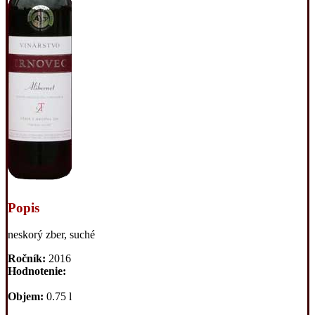
Popis
neskorý zber, suché
Ročník:
2016
Hodnotenie:
Objem:
0.75 l