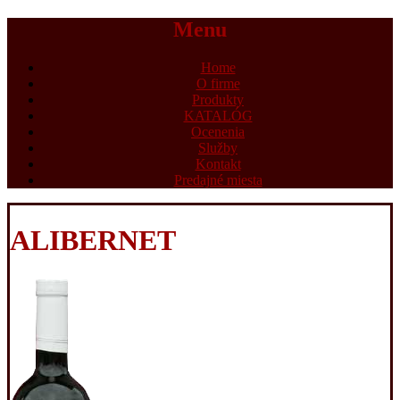
Menu
Home
O firme
Produkty
KATALÓG
Ocenenia
Služby
Kontakt
Predajné miesta
ALIBERNET