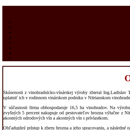
O
Skúsenosti z vinohradnícko-vínárskej výroby zbieral Ing.Ladislav 
uplatniť ich v rodinnom vinárskom podniku v Nitrianskom vinohradn
V súčasnosti firma obhospodaruje 16,5 ha vinohradov. Na výrobu
zvyšných 5 percent nakupuje od pestovateľov hrozna výlučne z Nitr
akostných odrodových vín a akostných vín s prívlastkom.
Ohľaduplný prístup k zberu hrozna a jeho spracovaniu, a následné op