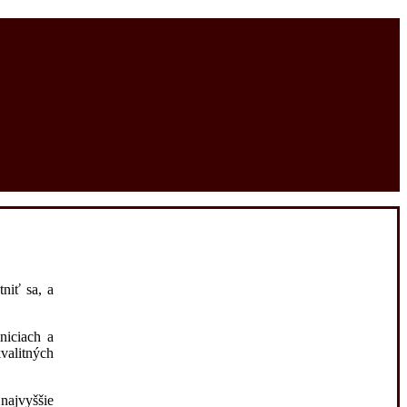
niť sa, a
niciach a
valitných
 najvyššie