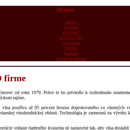
Menu
Home
O firme
Produkty
KATALÓG
Ocenenia
Služby
Kontakt
Predajné miesta
 firme
Trnovec od roku 1979. Práve to ho priviedlo k rozhodnutiu osamostat
íckom rajóne.
 vína používa až 95 percent hrozna dopestovaného vo vlastných vi
ianskej vinohradníckej oblasti. Technológia je zameraná na výrobu k
erácie vrátane riadeného kvasenia sú nastavené tak, aby vína dosiahli